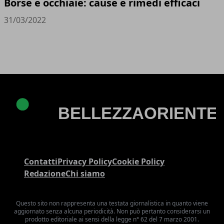
Borse e occhiaie: cause e rimedi efficaci
31/03/2022
Contatti
Privacy Policy
Cookie Policy
Redazione
Chi siamo
Questo sito non rappresenta una testata giornalistica in quanto viene
aggiornato senza alcuna periodicità. Non può pertanto considerarsi un
prodotto editoriale ai sensi della legge n° 62 del 7 marzo 2001.